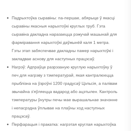
Падрыхтоўка сыравіны: па-першае, абярыце ў якасці
сыравіны якасныя нарыхтоўкі круглых труб. Гэта
сыравіна дакладна наразаецца рэжучай машынай для
фарміравання нарыхтоўкі даўжынёй каля 1 метра.
Гэты этап забяспечвае дакладны памер нарыхтоўкі і
закладвае аснову для наступных працэсаў.
Нагрэў: Адпраўце разрэзаную круглую нарыхтоўку ў
печ для нагрэву з тэмпературай, якая кантралюецца
прыблізна на ўзроўні 1200 градусаў Цэльсія, а палівам
звычайна з'яўляецца вадарод або ацэтылен. Кантроль
тэмпературы ўнутры печы мае вырашальнае значэнне
і непасрэдна ўплывае на плаўны ход наступных
працэсаў.
Перфарацыя і пракатка: нагрэтая круглая нарыхтоўка