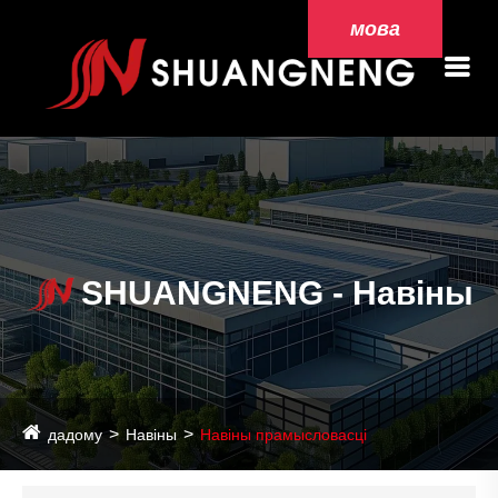
мова
SHUANGNENG - Навіны
дадому
Навіны
Навіны прамысловасці