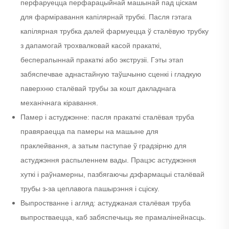
перфаруецца перфарацыйнай машынай пад ціскам
для фарміравання капілярнай трубкі. Пасля гэтага
капілярная трубка далей фармуецца ў сталёвую трубку
з дапамогай трохвалковай касой пракаткі,
бесперапыннай пракаткі або экструзіі. Гэты этап
забяспечвае аднастайную таўшчыню сценкі і гладкую
паверхню сталёвай трубы за кошт дакладнага
механічнага кіравання.
Памер і астуджэнне: пасля пракаткі сталёвая труба
правяраецца па памеры на машыне для
праклейвання, а затым паступае ў градзірню для
астуджэння распыленнем вады. Працэс астуджэння
хуткі і раўнамерны, пазбягаючы дэфармацыі сталёвай
трубы з-за цеплавога пашырэння і сціску.
Выпростванне і агляд: астуджаная сталёвая труба
выпростваецца, каб забяспечыць яе прамалінейнасць.