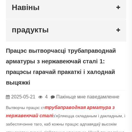
Навіны
прадукты
Працэс вытворчасці трубаправоднай
арматуры з нержавеючай сталі 1:
працэсы гарачай пракаткі і халоднай
выцяжкі
2025-05-21
4
Пакіньце мне паведамленне
трубаправодная арматура з
Вытворчы працэс ст
нержавеючай сталі
з'яўляецца складаным і дакладным, і
забеспячэнне таго, каб кожны працэс адпавядаў высокім