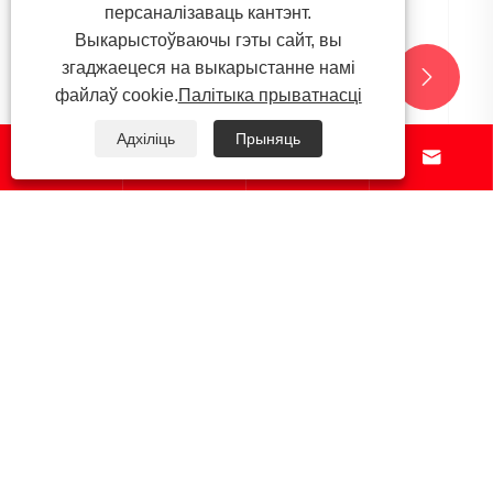
персаналізаваць кантэнт.
Выкарыстоўваючы гэты сайт, вы
згаджаецеся на выкарыстанне намі


файлаў cookie.
Палітыка прыватнасці
Адхіліць
Прыняць




Крыжаваная арматура з нержавеючай
сталі: рашэнне для шматнакіраваных
сістэм патоку
Глядзець больш >>
Пра нас
прадукты