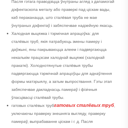
Пасля гэтага праводзіцца ўнутраны агляд з дапамогай
дэфектаскопа металу або праверкі пад ціскам вады,
каб пераканацца, што сталёвая труба не мае
ўнутраных дэфектаў і забяспечвае надзейную якасць.
Халодная выцяжка і тэрмічная апрацоўка: для
сталёвых труб, якія патрабуюць змены памеру і
даўжыні, яны пакрываюцца алеем і падвяргаюцца
некалькім працэсам халоднай выцяжкі (халоднай
пракаткі). Холоднотянутые сталёвыя трубы
падвяргаюцца тэрмічнай апрацоўцы для аднаўлення
формы матэрыялу, а затым выпроствання. Гэты этап
забяспечвае дакладнасць памераў і фізічныя
ўласцівасці сталёвай трубы.
гатовых сталёвых труб
гатовых сталёвых труб
,
уключаючы праверку знешняга выгляду, праверку
памераў, выпрабаванне ціскам і г. д. Пасля