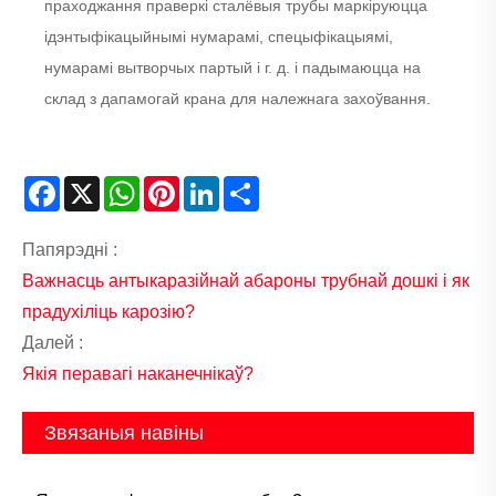
праходжання праверкі сталёвыя трубы маркіруюцца
ідэнтыфікацыйнымі нумарамі, спецыфікацыямі,
нумарамі вытворчых партый і г. д. і падымаюцца на
склад з дапамогай крана для належнага захоўвання.
Facebook
X
WhatsApp
Pinterest
LinkedIn
Share
Папярэдні :
Важнасць антыкаразійнай абароны трубнай дошкі і як
прадухіліць карозію?
Далей :
Якія перавагі наканечнікаў?
Звязаныя навіны