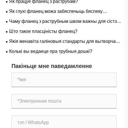
Як працуе фланец з раструбам?
Як глухі фланец можа забяспечыць бяспеку
трубаправода і лёгкае абслугоўванне?
Чаму фланец з раструбным швом важны для сістэм
трубаправодаў высокага ціску?
Што такое пласціністы фланец?
Якія менавіта галіновыя стандарты для вытворчасці
нарыхтовак
Колькі вы ведаеце пра трубныя дошкі?
Пакіньце мне паведамленне