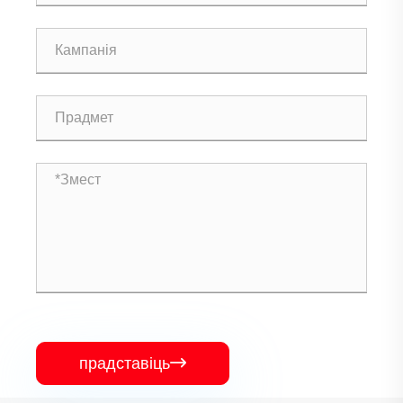
прадставіць
