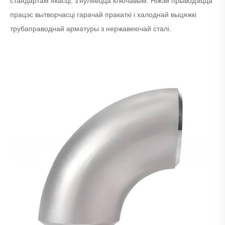
стандартам якасці, з'яўляецца ключавым. Ніжэй прыводзіцца
працэс вытворчасці гарачай пракаткі і халоднай выцяжкі
трубаправоднай арматуры з нержавеючай сталі.