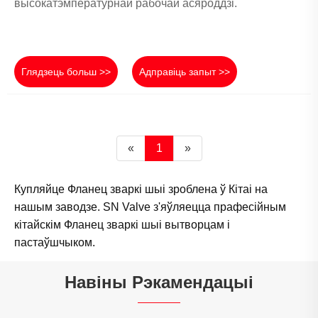
высокатэмпературнай рабочай асяроддзі.
Глядзець больш >>
Адправіць запыт >>
«
1
»
Купляйце Фланец зваркі шыі зроблена ў Кітаі на
нашым заводзе. SN Valve з'яўляецца прафесійным
кітайскім Фланец зваркі шыі вытворцам і
пастаўшчыком.
Навіны Рэкамендацыі