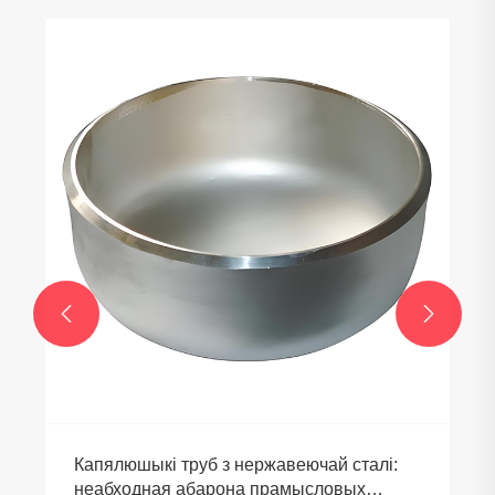


Капялюшыкі труб з нержавеючай сталі:
неабходная абарона прамысловых