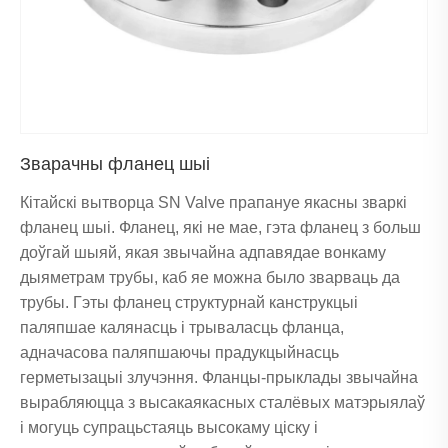
Зварачны фланец шыі
Кітайскі вытворца SN Valve прапануе якасны зваркі
фланец шыі. Фланец, які не мае, гэта фланец з больш
доўгай шыяй, якая звычайна адпавядае вонкаму
дыяметрам трубы, каб яе можна было зварваць да
трубы. Гэты фланец структурнай канструкцыі
паляпшае калянасць і трываласць фланца,
адначасова паляпшаючы прадукцыйнасць
герметызацыі злучэння. Фланцы-прыклады звычайна
вырабляюцца з высакаякасных сталёвых матэрыялаў
і могуць супрацьстаяць высокаму ціску і