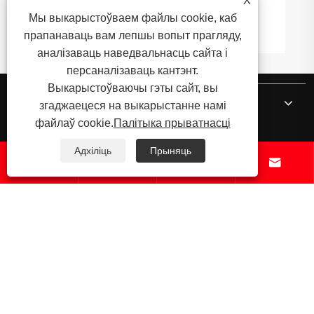
X
нержавеючай сталі і труб
Мы выкарыстоўваем файлы cookie, каб
Глядзець больш >>
прапанаваць вам лепшы вопыт прагляду,
аналізаваць наведвальнасць сайта і
персаналізаваць кантэнт.
Выкарыстоўваючы гэты сайт, вы
Пра нас
згаджаецеся на выкарыстанне намі
файлаў cookie.
Палітыка прыватнасці
прадукты
Адхіліць
Прыняць




Навіны
Звяжыцеся з намі