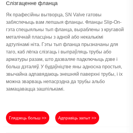
Слізгаценне фланца
Як прафесійны вытворца, SN Valve гатовы
забяспечыць вам лепшыя фланцы. Фланцы Slip-On-
гэта спецыяльны тып фланца, выраблены з кругавой
металічнай пласціны з адной або некалькімі
адтулінамі ніта. Гэты тып фланца прызначаны для
таго, каб лёгка слізгаць і выпраўляць трубы або
арматуры разам, што дазваляе падключыць дзве і
больш дэталяў. У будаўніцтве яны адносна простыя,
звычайна адпавядаюць знешняй паверхні трубы, і іх
можна зварваць непасрэдна да трубы альбо
замацавацца зашпількамі.
Глядзець больш >>
Адправіць запыт >>