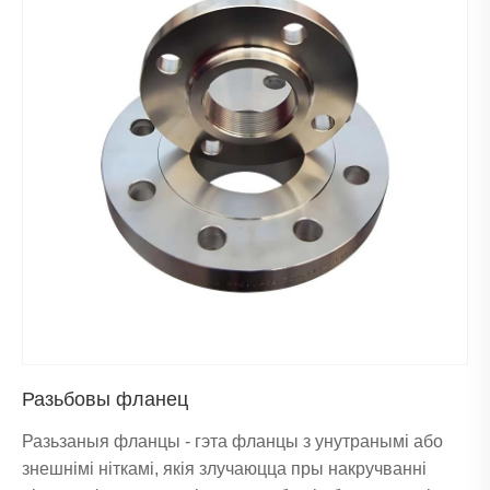
Разьбовы фланец
Разьзаныя фланцы - гэта фланцы з унутранымі або
знешнімі ніткамі, якія злучаюцца пры накручванні