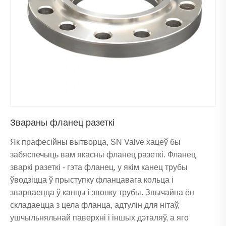
Звараны фланец разеткі
Як прафесійны вытворца, SN Valve хацеў бы
забяспечыць вам якасны фланец разеткі. Фланец
зваркі разеткі - гэта фланец, у якім канец трубы
ўводзіцца ў прыступку фланцавага кольца і
зварваецца ў канцы і звонку трубы. Звычайна ён
складаецца з цела фланца, адтулін для нітаў,
ушчыльняльнай паверхні і іншых дэталяў, а яго