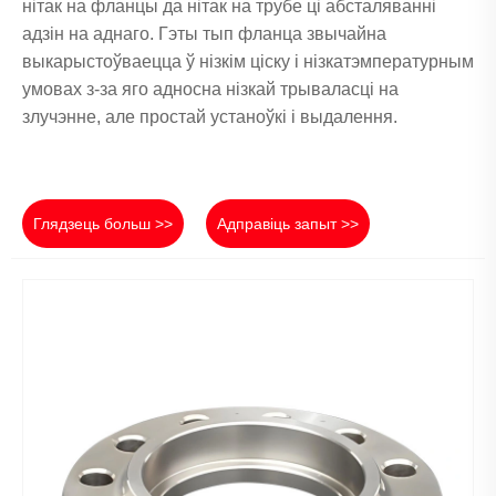
нітак на фланцы да нітак на трубе ці абсталяванні
адзін на аднаго. Гэты тып фланца звычайна
выкарыстоўваецца ў нізкім ціску і нізкатэмпературным
умовах з-за яго адносна нізкай трываласці на
злучэнне, але простай устаноўкі і выдалення.
Глядзець больш >>
Адправіць запыт >>