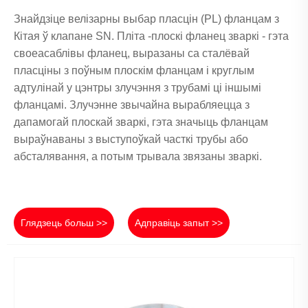
Знайдзіце велізарны выбар пласцін (PL) фланцам з
Кітая ў клапане SN. Пліта -плоскі фланец зваркі - гэта
своеасаблівы фланец, выразаны са сталёвай
пласціны з поўным плоскім фланцам і круглым
адтулінай у цэнтры злучэння з трубамі ці іншымі
фланцамі. Злучэнне звычайна вырабляецца з
дапамогай плоскай зваркі, гэта значыць фланцам
выраўнаваны з выступоўкай часткі трубы або
абсталявання, а потым трывала звязаны зваркі.
Глядзець больш >>
Адправіць запыт >>