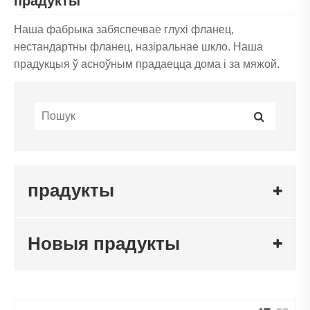
прадукты
Наша фабрыка забяспечвае глухі фланец,
нестандартны фланец, назіральнае шкло. Наша
прадукцыя ў асноўным прадаецца дома і за мяжой.
прадукты
Новыя прадукты