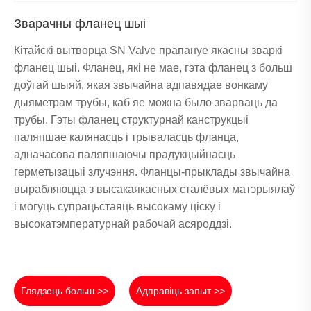
Зварачны фланец шыі
Кітайскі вытворца SN Valve прапануе якасны зваркі
фланец шыі. Фланец, які не мае, гэта фланец з больш
доўгай шыяй, якая звычайна адпавядае вонкаму
дыяметрам трубы, каб яе можна было зварваць да
трубы. Гэты фланец структурнай канструкцыі
паляпшае калянасць і трываласць фланца,
адначасова паляпшаючы прадукцыйнасць
герметызацыі злучэння. Фланцы-прыклады звычайна
вырабляюцца з высакаякасных сталёвых матэрыялаў
і могуць супрацьстаяць высокаму ціску і
высокатэмпературнай рабочай асяроддзі.
Глядзець больш >>
Адправіць запыт >>