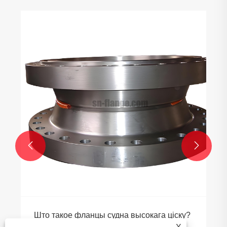


Што такое фланцы судна высокага ціску?
Кіраўніцтва вытворцаў фланца з