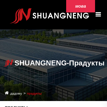
мова
SHUANGNENG-Прадукты
дадому
прадукты