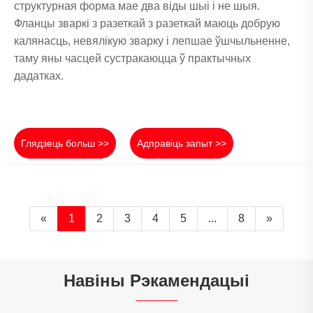
структурная форма мае два віды шыі і не шыя.
Фланцы зваркі з разеткай з разеткай маюць добрую
калянасць, невялікую зварку і лепшае ўшчыльненне,
таму яны часцей сустракаюцца ў практычных
дадатках.
Глядзець больш >>
Адправіць запыт >>
«
1
2
3
4
5
...
8
»
Навіны Рэкамендацыі