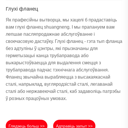
Глухі фланец
Як прафесійны вытворца, мы хацелі б прадаставіць
вам глухі фланец shuangneng. І мы прапануем вам
лепшае пасляпродажнае абслугоўванне і
своечасовую дастаўку. Глухі фланец - гэта тып фланца
без адтуліны ў цэнтры, які прызначаны для
герметызацыі канца трубаправода або
выкарыстоўваецца для выдалення смецця з
трубаправода падчас тэхнічнага абслугоўвання.
Фланец звычайна вырабляецца з высакаякаснай
сталі, напрыклад, вугляродзістай сталі, легаванай
сталі або нержавеючай сталі, каб задаволіць патрэбы
ў розных працоўных умовах.
Глядзець больш >>
Адправіць запыт >>