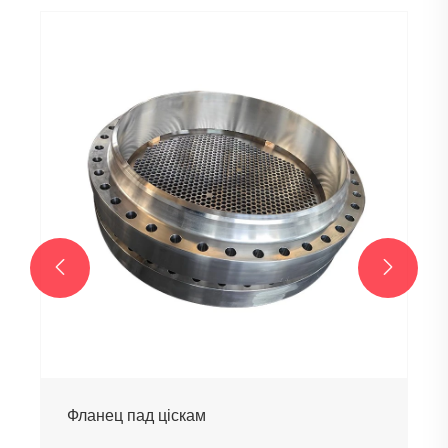


Фланец пад ціскам