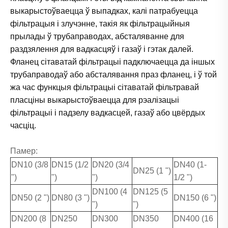
выкарыстоўваецца ў выпадках, калі патрабуецца
фільтрацыя і злучэнне, такія як фільтрацыйныя
прылады ў трубаправодах, абсталяванне для
раздзялення для вадкасцяў і газаў і гэтак далей.
Фланец сітаватай фільтрацыі падключаецца да іншых
трубаправодаў або абсталявання праз фланец, і ў той
жа час функцыя фільтрацыі сітаватай фільтравай
пласціны выкарыстоўваецца для рэалізацыі
фільтрацыі і падзелу вадкасцей, газаў або цвёрдых
часціц.
Памер:
DN10 (3/8
DN15 (1/2
DN20 (3/4
DN40 (1-
DN25 (1 ")
")
")
")
1/2 ")
DN100 (4
DN125 (5
DN50 (2 ")
DN80 (3 ")
DN150 (6 ")
")
")
DN200 (8
DN250
DN300
DN350
DN400 (16