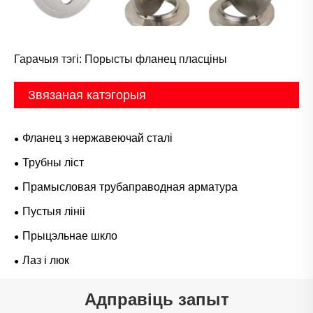
Гарачыя тэгі: Порысты фланец пласціны
Звязаная катэгорыя
Фланец з нержавеючай сталі
Трубны ліст
Прамысловая трубаправодная арматура
Пустыя лініі
Прыцэльнае шкло
Лаз і люк
Адправіць запыт