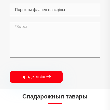
прадставіць

Спадарожныя тавары