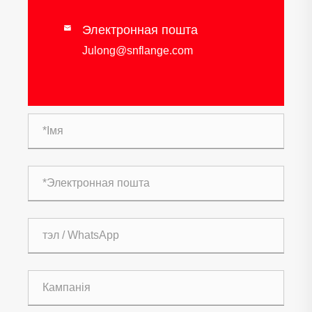
Электронная пошта

Julong@snflange.com