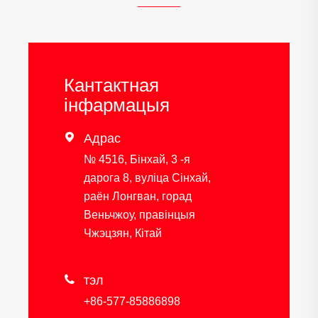
Кантактная
інфармацыя

Адрас
№ 4516, Бінхай, 3 -я
дарога 8, вуліца Сінхай,
раён Лонгван, горад
Веньчжоу, правінцыя
Чжэцзян, Кітай

тэл
+86-577-85886898