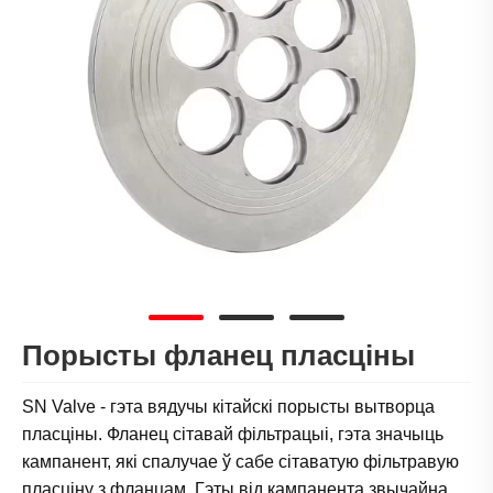
Порысты фланец пласціны
SN Valve - гэта вядучы кітайскі порысты вытворца
пласціны. Фланец сітавай фільтрацыі, гэта значыць
кампанент, які спалучае ў сабе сітаватую фільтравую
пласціну з фланцам. Гэты від кампанента звычайна