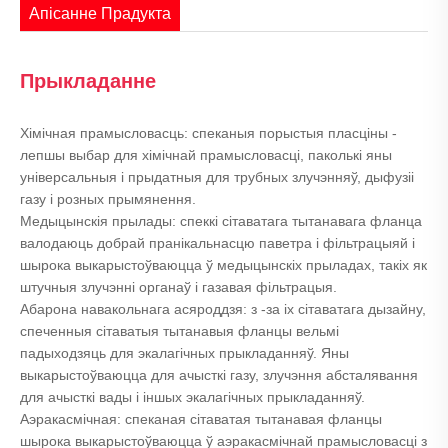
Апісанне Прадукта
Прыкладанне
Хімічная прамысловасць: спеканыя порыстыя пласціны -
лепшы выбар для хімічнай прамысловасці, паколькі яны
універсальныя і прыдатныя для трубных злучэнняў, дыфузіі
газу і розных прымянення.
Медыцынскія прылады: спеккі сітаватага тытанавага фланца
валодаюць добрай пранікальнасцю паветра і фільтрацыяй і
шырока выкарыстоўваюцца ў медыцынскіх прыладах, такіх як
штучныя злучэнні органаў і газавая фільтрацыя.
Абарона навакольнага асяроддзя: з -за іх сітаватага дызайну,
спеченныя сітаватыя тытанавыя фланцы вельмі
падыходзяць для экалагічных прыкладанняў. Яны
выкарыстоўваюцца для ачысткі газу, злучэння абсталявання
для ачысткі вады і іншых экалагічных прыкладанняў.
Аэракасмічная: спеканая сітаватая тытанавая фланцы
шырока выкарыстоўваюцца ў аэракасмічнай прамысловасці з