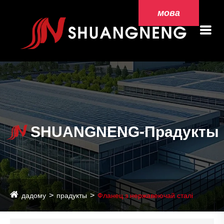
мова
SHUANGNENG-Прадукты
дадому
прадукты
Фланец з нержавеючай сталі