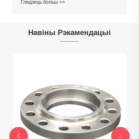
Глядзець больш >>
Навіны Рэкамендацыі

