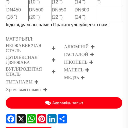
")
(10 ")
(12 ")
(14 ")
")
DN450
DN500
DN550
DN600
(18 ")
(20 ")
(22 ")
(24 ")
Індывідуальны памер Пракансультуйцеся з намі
МАТЭРЫЯЛ:
НЕРЖАВЕЮЧАЯ
АЛЮМІНІЙ
СТАЛЬ
ГАСТАЛОЙ
ДУПЛЕКСНАЯ
ІНКОНЕЛЬ
ДЗЯРЖАВА
ВУГЛЯРОДЗІТАЯ
МАНЕЛЬ
СТАЛЬ
МЕДЗЬ
ТЫТАНАВЫ
Хромавыя сплавы
Адправіць запыт
Facebook
X
WhatsApp
Pinterest
LinkedIn
Share