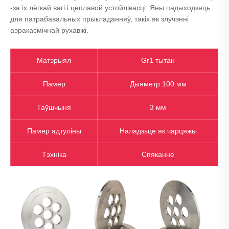
-за іх лёгкай вагі і цеплавой устойлівасці. Яны падыходзяць
для патрабавальных прыкладанняў, такіх як злучэнні
аэракасмічнай рухавікі.
Матэрыял
Gr1 тытан
Памер
Дыяметр 100 мм
Таўшчыня
3 мм
Памер адтуліны
Наладзьце як чарцяжы
Тэхніка
Спяканне