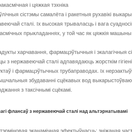
ракасмічная і цяжкая тэхніка
ўлічныя сістэмы самалёта і ракетныя рухавікі выкар
веючай сталі. Іх высокая трываласць і вага суадно
асмічных прыкладаннях, у той час як цяжкія машыны
адукты харчавання, фармацэўтычныя і экалагічныя с
ы з нержавеючай сталі адпавядаюць жорсткім гігіе
ктаў і фармацэўтычных трубаправодах. Іх нерэакты
ышчальныя збудаванні сцёкавых вод выкарыстоўваюць
джання з таксічнымі сцёкамі.
агі флансаў з нержавеючай сталі над альтэрнатывамі
тэрміновая эканамічная эфектыўнасць: зніжаная час