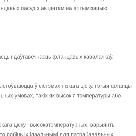
нцавых пасуд з акцэнтам на аптымізацыю
ць і даўгавечнасць фланцавых кавалачкаў.
стоўваюцца ў сістэмах нізкага ціску, гэтыя фланцы
ьных умовах, такіх як высокія тэмпературы або
кага ціску і высокатэмпературных, варыянты
то робіць іх ідэальнымі для патрабавальных