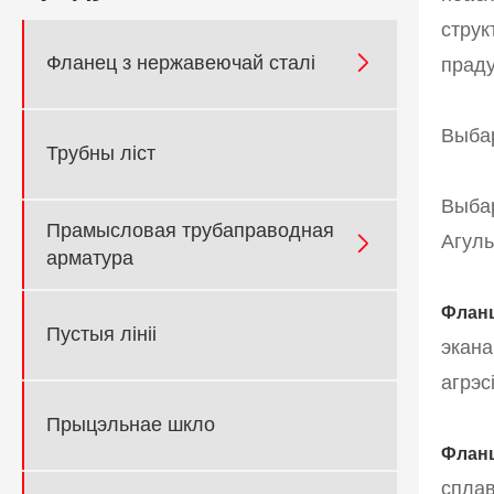
струк

Фланец з нержавеючай сталі
праду
Выба
Трубны ліст
Выбар
Прамысловая трубаправодная
Агул

арматура
Фланц
Пустыя лініі
экана
агрэс
Прыцэльнае шкло
Фланц
сплав