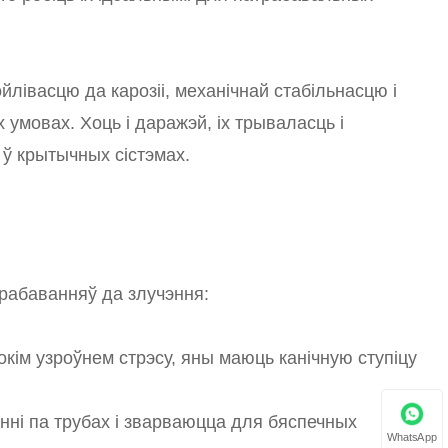
йлівасцю да карозіі, механічнай стабільнасцю і
умовах. Хоць і даражэй, іх трываласць і
ў крытычных сістэмах.
абаванняў да злучэння:
окім узроўнем стрэсу, яны маюць канічную ступіцу
енні па трубах і зварваюцца для бяспечных
WhatsApp