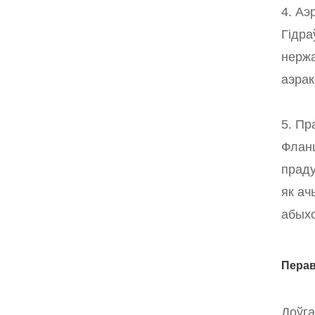
4. Аэ
Гідра
нержа
аэрак
5. Пр
Фланц
праду
як ач
абыхо
Перав
Доўга