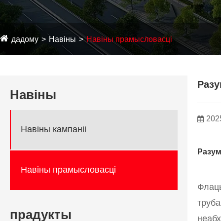
дадому
Навіны
Навіны прамысловасці
Разу
Навіны
202
Навіны кампаніі
Разум
Навіны прамысловасці
Флацы
труба
прадукты
неабх