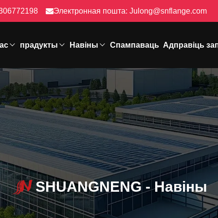
306772198
Электронная пошта:
Julong@snflange.com
ас
прадукты
Навіны
Спампаваць
Адправіць за
SHUANGNENG - Навіны