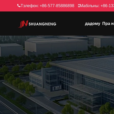
Тэлефон:
+86-577-85886898
Мабільны:
+86-13
дадому
Пра н