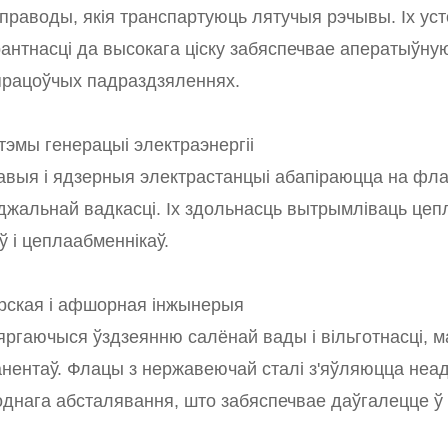
праводы, якія транспартуюць лятучыя рэчывы. Іх усто
антнасці да высокага ціску забяспечвае аператыўн
рацоўчых падраздзяленнях.
стэмы генерацыі электраэнергіі
выя і ядзерныя электрастанцыі абапіраюцца на фл
уджальнай вадкасці. Іх здольнасць вытрымліваць цепл
ў і цеплаабменнікаў.
рская і афшорная інжынерыя
ргаючыся ўздзеянню салёнай вады і вільготнасці, м
нентаў. Флацы з нержавеючай сталі з'яўляюцца неад
днага абсталявання, што забяспечвае даўгалецце ў 