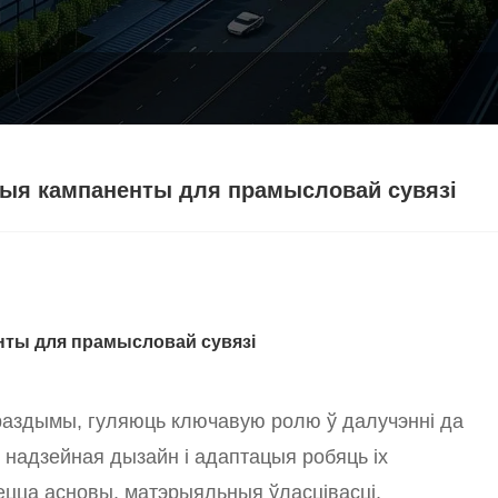
ныя кампаненты для прамысловай сувязі
нты для прамысловай сувязі
раздымы, гуляюць ключавую ролю ў далучэнні да
 надзейная дызайн і адаптацыя робяць іх
ецца асновы, матэрыяльныя ўласцівасці,