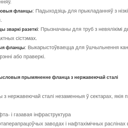
нняў.
: Падыходзіць для прыкладанняў з нізкім
бовыя фланцы
.
: Прызначаны для труб з невялікімі 
ы зваркі разеткі
ктных сістэмах.
: Выкарыстоўваецца для ўшчыльнення ка
ыя фланцы
энні або праверкі.
словыя прымяненне фланца з нержавеючай сталі
 з нержавеючай сталі незаменныя ў сектарах, якія 
фта- і газавая інфраструктура
таперапрацоўчых заводах і нафтахімічных раслінах