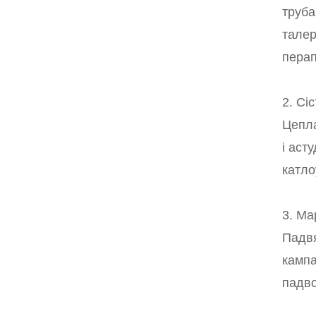
труба
талер
перап
2. Сі
Цепла
і аст
катло
3. Ма
Падвя
кампа
падво