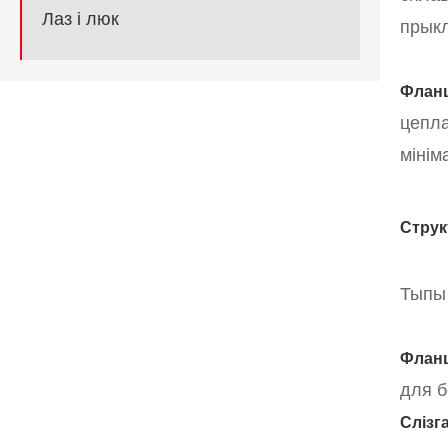
Лаз і люк
прык
Фланц
цепла
мінім
Струк
Тыпы 
Фланц
для б
Слізг