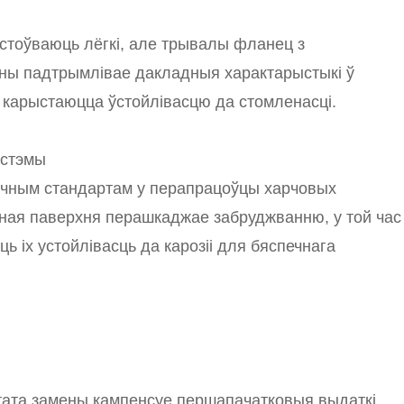
ыстоўваюць лёгкі, але трывалы фланец з
сіны падтрымлівае дакладныя характарыстыкі ў
 карыстаюцца ўстойлівасцю да стомленасці.
істэмы
нічным стандартам у перапрацоўцы харчовых
ўная паверхня перашкаджае забруджванню, у той час
 іх устойлівасць да карозіі для бяспечнага
тата замены кампенсуе першапачатковыя выдаткі.