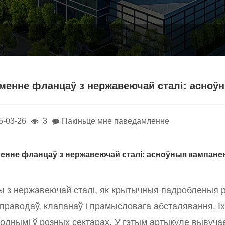
менне фланцаў з нержавеючай сталі: асноў
5-03-26
3
Пакіньце мне паведамленне
енне фланцаў з нержавеючай сталі: асноўныя кампане
 з нержавеючай сталі, як крытычныя падробленыя 
праводаў, клапанаў і прамысловага абсталявання. Іх
однымі ў розных сектарах. У гэтым артыкуле вывуча