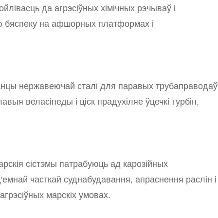
йлівасць да агрэсіўных хімічных рэчываў і
ую бяспеку на афшорных платформах і
анцы нержавеючай сталі для паравых трубаправодаў
авыя веласіпеды і ціск прадухіляе ўцечкі турбін,
арскія сістэмы патрабуюць ад карозійных
'емнай часткай суднабудавання, апраснення раслін і
агрэсіўных марскіх умовах.