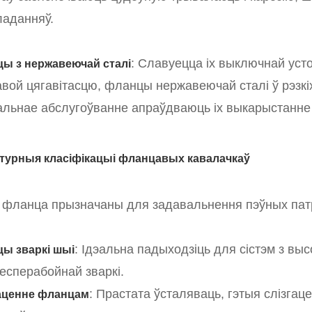
ладанняў.
: Славуецца іх выключнай усто
ы з нержавеючай сталі
вой цягавітасцю, фланцы нержавеючай сталі ў рэзкіх 
альнае абслугоўванне апраўдваюць іх выкарыстанне 
турныя класіфікацыі фланцавых кавалачкаў
фланца прызначаны для задавальнення пэўных патр
: Ідэальна падыходзіць для сістэм з выс
ы зваркі шыі
есперабойнай зваркі.
: Прастата ўсталяваць, гэтыя слізгац
аценне фланцам