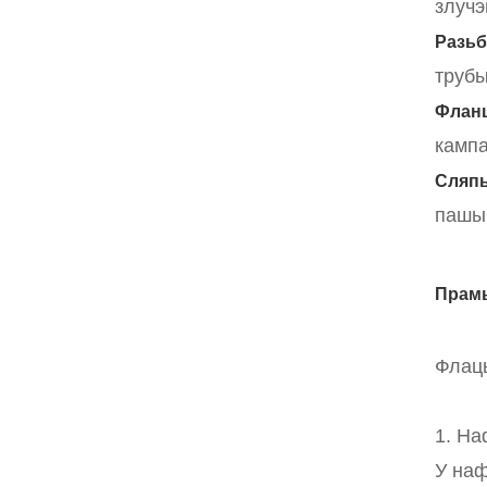
злучэ
Разь
трубы
Фланц
кампа
Сляп
пашыр
Прамы
Флацы
1. На
У наф