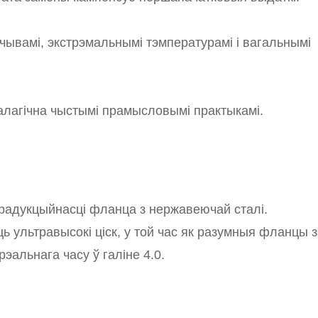
эчывамі, экстрэмальнымі тэмпературамі і вагальнымі
алагічна чыстымі прамысловымі практыкамі.
 прадукцыйнасці фланца з нержавеючай сталі.
 ультравысокі ціск, у той час як разумныя фланцы з
альнага часу ў галіне 4.0.