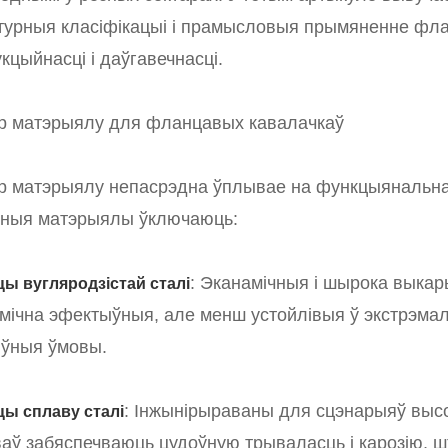
турныя класіфікацыі і прамысловыя прымяненне фла
кцыйнасці і даўгавечнасці.
р матэрыялу для фланцавых кавалачкаў
 матэрыялу непасрэдна ўплывае на функцыянальнас
ьныя матэрыялы ўключаюць:
: Эканамічныя і шырока выкары
ы вугляродзістай сталі
мічна эфектыўныя, але менш устойлівыя ў экстрэмал
іўныя ўмовы.
: Інжынірыраваны для сцэнарыяў высо
ы сплаву сталі
аў забяспечваюць цудоўную трываласць і карозію, ш