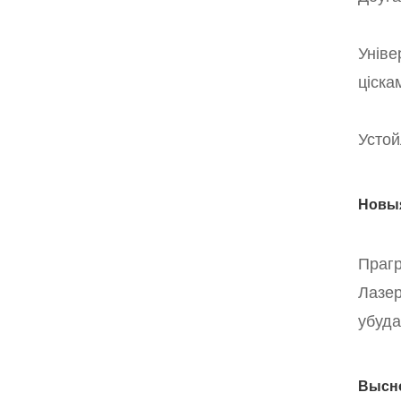
Уніве
ціскам
Устой
Новыя
Прагр
Лазер
убуда
Высн