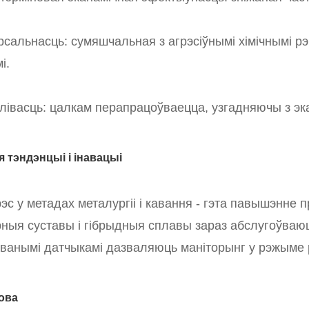
рсальнасць: сумяшчальная з агрэсіўнымі хімічнымі р
і.
лівасць: цалкам перапрацоўваецца, узгадняючы з эк
 тэндэнцыі і інавацыі
эс у метадах металургіі і кавання - гэта павышэнне
ныя суставы і гібрыдныя сплавы зараз абслугоўваюць
ванымі датчыкамі дазваляюць маніторынг у рэжыме рэ
ова