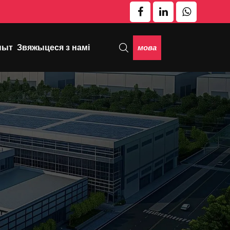
мова
пыт
Звяжыцеся з намі