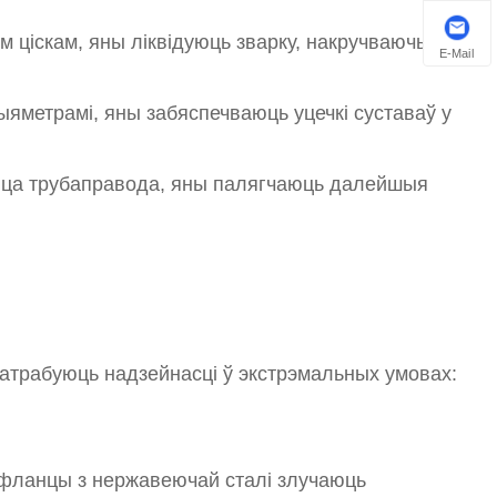
 ціскам, яны ліквідуюць зварку, накручваючы на ​​
E-Mail
дыяметрамі, яны забяспечваюць уцечкі суставаў у
нца трубаправода, яны палягчаюць далейшыя
патрабуюць надзейнасці ў экстрэмальных умовах:
 фланцы з нержавеючай сталі злучаюць