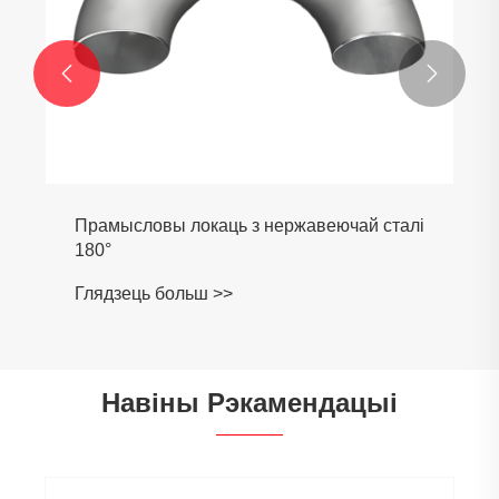


Прамысловы локаць з нержавеючай сталі
180°
Глядзець больш >>
Навіны Рэкамендацыі