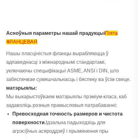
Асноўныя параметры нашай прадукцыі
Пліта
ФЛАНЦЕВАЯ
Нашы пласціністыя фланцы вырабляюцца ў
адпаведнасці з міжнароднымі стандартамі,
уключаючы спецыфікацыі ASME, ANSI і DIN, што
забяспечвае сумяшчальнасць і бяспеку ва ўсім свеце.
матэрыялы:
Мы выкарыстоўваем матэрыялы прэміум-класа, каб
задаволіць розныя прамысловыя патрабаванні:
Превосходная точность размеров и чистота
поверхности.
Ідэальна падыходзіць для
агрэсіўных асяроддзяў і прымянення пры