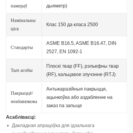
памераў
дыяметр)
Намінальны
Клас 150 да класа 2500
ціск
ASME B16.5, ASME B16.47, DIN
Стандарты
2527, EN 1092-1
Плоскі твар (FF), рэльефны твар
Тып асобы
(RF), кальцавое злучэнне (RTJ)
Антыкаразійныя пакрыцця,
Пакрыццё/
ацынкоўка або аздабленне на
неабавязкова
заказ па запыце
Асаблівасці:
Дакладная апрацоўка для ідэальнага