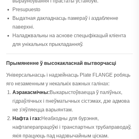
выраўноўвання і прастаты ўстаноўкі.
Presupuesto
Выдатная дакладнасць памераў і аздабленне
паверхні.
Наладжвальны на аснове спецыфікацый кліента
для унікальных прыкладанняў.
Прымяненне ў высокакласнай вытворчасці
Універсальнасць і надзейнасць Plate FLANGE робяць
яго незаменным у некалькіх важных галінах:
Аэракасмічны:
Выкарыстоўваецца ў паліўных,
гідраўлічных і пнеўматычных сістэмах, дзе адмова
не з'яўляецца варыянтам.
Нафта і газ:
Неабходны для бурэння,
нафтаперапрацоўкі і транспартных трубаправодаў,
якія працуюць пад надзвычайным ціскам.