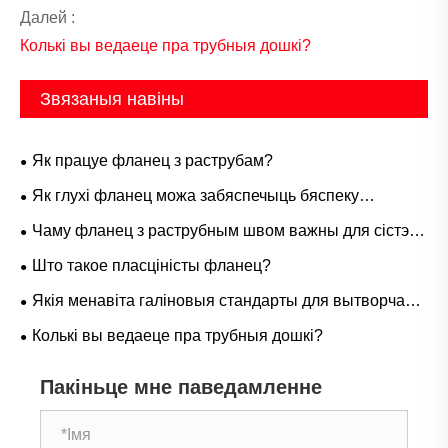
Далей :
Колькі вы ведаеце пра трубныя дошкі?
Звязаныя навіны
Як працуе фланец з раструбам?
Як глухі фланец можа забяспечыць бяспеку
трубаправода і лёгкае абслугоўванне?
Чаму фланец з раструбным швом важны для сістэм
трубаправодаў высокага ціску?
Што такое пласціністы фланец?
Якія менавіта галіновыя стандарты для вытворчасці
нарыхтовак
Колькі вы ведаеце пра трубныя дошкі?
Пакіньце мне паведамленне