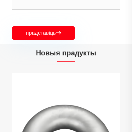
прадставіць

Новыя прадукты