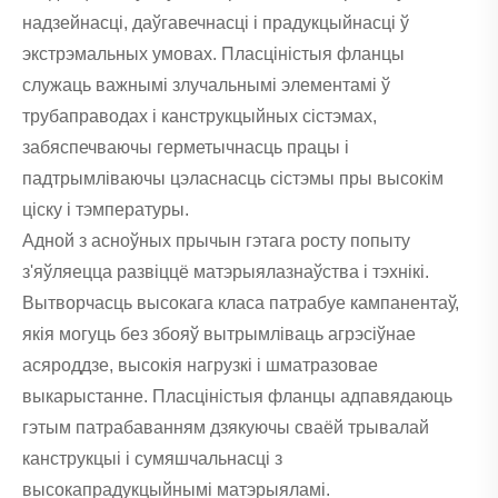
надзейнасці, даўгавечнасці і прадукцыйнасці ў
экстрэмальных умовах. Пласціністыя фланцы
служаць важнымі злучальнымі элементамі ў
трубаправодах і канструкцыйных сістэмах,
забяспечваючы герметычнасць працы і
падтрымліваючы цэласнасць сістэмы пры высокім
ціску і тэмпературы.
Адной з асноўных прычын гэтага росту попыту
з'яўляецца развіццё матэрыялазнаўства і тэхнікі.
Вытворчасць высокага класа патрабуе кампанентаў,
якія могуць без збояў вытрымліваць агрэсіўнае
асяроддзе, высокія нагрузкі і шматразовае
выкарыстанне. Пласціністыя фланцы адпавядаюць
гэтым патрабаванням дзякуючы сваёй трывалай
канструкцыі і сумяшчальнасці з
высокапрадукцыйнымі матэрыяламі.