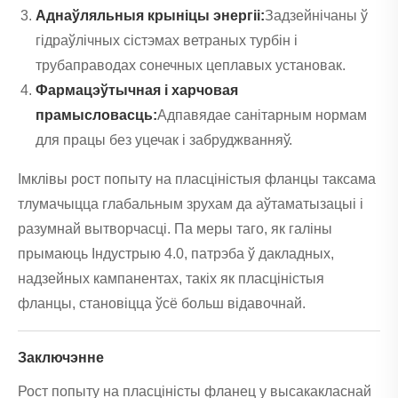
Аднаўляльныя крыніцы энергіі:
Задзейнічаны ў
гідраўлічных сістэмах ветраных турбін і
трубаправодах сонечных цеплавых установак.
Фармацэўтычная і харчовая
прамысловасць:
Адпавядае санітарным нормам
для працы без уцечак і забруджванняў.
Імклівы рост попыту на пласціністыя фланцы таксама
тлумачыцца глабальным зрухам да аўтаматызацыі і
разумнай вытворчасці. Па меры таго, як галіны
прымаюць Індустрыю 4.0, патрэба ў дакладных,
надзейных кампанентах, такіх як пласціністыя
фланцы, становіцца ўсё больш відавочнай.
Заключэнне
Рост попыту на пласціністы фланец у высакакласнай