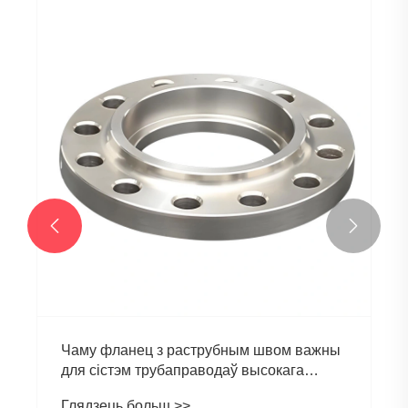


Чаму фланец з раструбным швом важны
для сістэм трубаправодаў высокага
ціску?
Глядзець больш >>