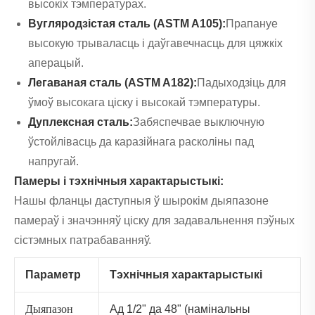
высокіх тэмпературах.
Вугляродзістая сталь (ASTM A105):
Прапануе
высокую трываласць і даўгавечнасць для цяжкіх
аперацый.
Легаваная сталь (ASTM A182):
Падыходзіць для
ўмоў высокага ціску і высокай тэмпературы.
Дуплексная сталь:
Забяспечвае выключную
ўстойлівасць да каразійнага расколіны пад
напругай.
Памеры і тэхнічныя характарыстыкі:
Нашы фланцы даступныя ў шырокім дыяпазоне
памераў і значэнняў ціску для задавальнення пэўных
сістэмных патрабаванняў.
Параметр
Тэхнічныя характарыстыкі
Дыяпазон
Ад 1/2" да 48" (намінальны