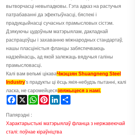
вытворчасці невыпадковы. Гэта адказ на растучыя
патрабаванні да эфектыўнасці, бяспекі і
прадукцыйнасці сучасных прамысловых сістэм.
Дзякуючы цудоўным матэрыялам, дакладнай
распрацоўцы і захаванню міжнародных стандартаў,
нашы пласціністыя фланцы забяспечваюць
надзейнасць, ад якой залежаць вядучыя галіны
прамысловасці.
Калі вам вельмі цікава
Чжэцзян Shuangneng Steel
Industry
's прадукты ці ёсць якія-небудзь пытанні, калі
ласка, не саромейцеся
звяжыцеся з намі.
Facebook
X
WhatsApp
Pinterest
LinkedIn
Share
Папярэдні :
Характарыстыкі матэрыялаў фланца з нержавеючай
сталі: поўнае кіраўніцтва