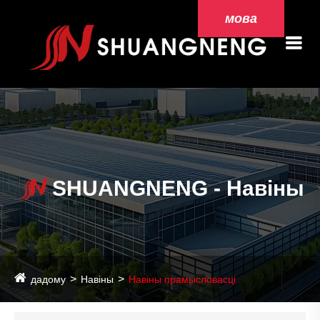
мова
SHUANGNENG - Навіны
дадому
Навіны
Навіны прамысловасці