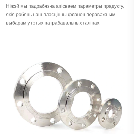
Ніжэй мы падрабязна апісваем параметры прадукту,
якія робяць наш пласцінны фланец пераважным
выбарам у гэтых патрабавальных галінах.