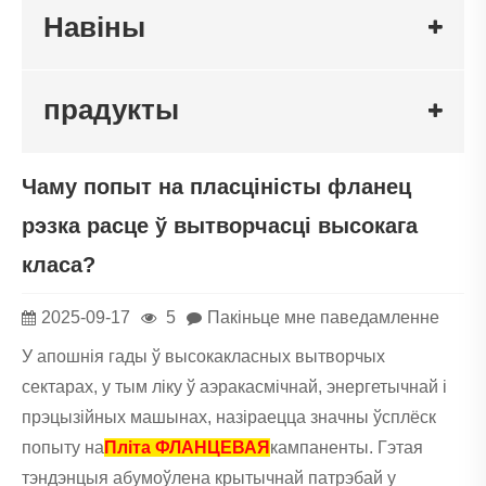
Навіны
прадукты
Чаму попыт на пласціністы фланец
рэзка расце ў вытворчасці высокага
класа?
2025-09-17
5
Пакіньце мне паведамленне
У апошнія гады ў высокакласных вытворчых
сектарах, у тым ліку ў аэракасмічнай, энергетычнай і
прэцызійных машынах, назіраецца значны ўсплёск
попыту на
Пліта ФЛАНЦЕВАЯ
кампаненты. Гэтая
тэндэнцыя абумоўлена крытычнай патрэбай у